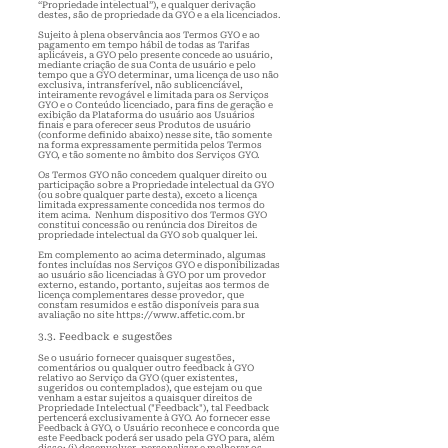
“Propriedade intelectual”), e qualquer derivação
destes, são de propriedade da GYO e a ela licenciados.
Sujeito à plena observância aos Termos GYO e ao
pagamento em tempo hábil de todas as Tarifas
aplicáveis, a GYO pelo presente concede ao usuário,
mediante criação de sua Conta de usuário e pelo
tempo que a GYO determinar, uma licença de uso não
exclusiva, intransferível, não sublicenciável,
inteiramente revogável e limitada para os Serviços
GYO e o Conteúdo licenciado, para fins de geração e
exibição da Plataforma do usuário aos Usuários
finais e para oferecer seus Produtos de usuário
(conforme definido abaixo) nesse site, tão somente
na forma expressamente permitida pelos Termos
GYO, e tão somente no âmbito dos Serviços GYO.
Os Termos GYO não concedem qualquer direito ou
participação sobre a Propriedade intelectual da GYO
(ou sobre qualquer parte desta), exceto a licença
limitada expressamente concedida nos termos do
item acima. Nenhum dispositivo dos Termos GYO
constitui concessão ou renúncia dos Direitos de
propriedade intelectual da GYO sob qualquer lei.
Em complemento ao acima determinado, algumas
fontes incluídas nos Serviços GYO e disponibilizadas
ao usuário são licenciadas à GYO por um provedor
externo, estando, portanto, sujeitas aos termos de
licença complementares desse provedor, que
constam resumidos e estão disponíveis para sua
avaliação no site
https://www.affetic.com.br
3.3. Feedback e sugestões
Se o usuário fornecer quaisquer sugestões,
comentários ou qualquer outro feedback à GYO
relativo ao Serviço da GYO (quer existentes,
sugeridos ou contemplados), que estejam ou que
venham a estar sujeitos a quaisquer direitos de
Propriedade Intelectual ("Feedback"), tal Feedback
pertencerá exclusivamente à GYO. Ao fornecer esse
Feedback à GYO, o Usuário reconhece e concorda que
este Feedback poderá ser usado pela GYO para, além