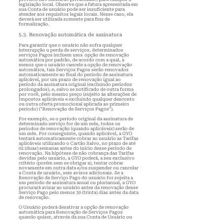
legislação local. Observe que a fatura apresentada em
sua Conta de usuário pode ser insuficiente para
atender aos requisitos legais locais. Nesse caso, ela
deverá ser utilizada somente para fins de
formalização.
5.3. Renovação automática de assinatura
Para garantir que o usuário não sofra qualquer
interrupção u perda de serviços, determinados
serviços Pagos incluem uma opção de renovação
automática por padrão, de acordo com a qual, a
menos que o usuário
cancele
a opção de renovação
automática, tais Serviços Pagos serão renovados
automaticamente ao final do período de assinatura
aplicável, por um prazo de renovação igual ao
período da assinatura original (excluindo períodos
prolongados), e, salvo se notificado de outra forma
por você, pelo mesmo preço (sujeito às alterações de
Impostos aplicáveis e excluindo qualquer desconto
ou outra oferta promocional aplicada ao primeiro
período) ("Renovação de Serviços Pagos").
Por exemplo, se o período original da assinatura de
determinado serviço for de um mês, todos os
períodos de renovação (quando aplicáveis) serão de
um mês. Por conseguinte, quando aplicável, a GYO
tentará automaticamente cobrar ao usuário as Tarifas
aplicáveis utilizando o Cartão Salvo, no prazo de até
02 (duas) semanas antes do início desse período de
renovação. Na hipótese de não cobrança das Tarifas
devidas pelo usuário, a GYO poderá, a seu exclusivo
critério (porém sem se obrigar a), tentar cobrar
novamente em outra data e/ou suspender ou cancelar
a Conta de usuário, sem avisos adicionais. Se a
Renovação de Serviço Pago do usuário for sujeita a
um período de assinatura anual ou plurianual, a GYO
procurará avisar ao usuário antes da renovação desse
Serviço Pago pelo menos 30 (trinta) dias antes da data
de renovação.
O Usuário poderá desativar a opção de renovação
automática para Renovação de Serviços Pagos
quando quiser, através da sua Conta de Usuário ou