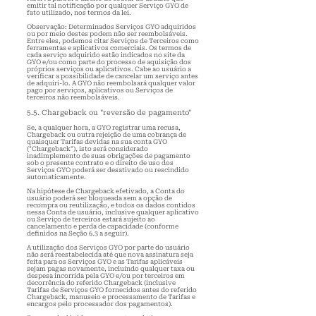
emitir tal notificação por qualquer Serviço GYO de
fato utilizado, nos termos da lei.
Observação: Determinados Serviços GYO adquiridos
ou por meio destes podem não ser reembolsáveis.
Entre eles, podemos citar Serviços de Terceiros como
ferramentas e aplicativos comerciais. Os termos de
cada serviço adquirido estão indicados no site da
GYO e/ou como parte do processo de aquisição dos
próprios serviços ou aplicativos. Cabe ao usuário a
verificar a possibilidade de cancelar um serviço antes
de adquiri-lo. A GYO não reembolsará qualquer valor
pago por serviços, aplicativos ou Serviços de
terceiros não reembolsáveis.
5.5. Chargeback ou "reversão de pagamento"
Se, a qualquer hora, a GYO registrar uma recusa,
Chargeback ou outra rejeição de uma cobrança de
quaisquer Tarifas devidas na sua conta GYO
("Chargeback"), isto será considerado
inadimplemento de suas obrigações de paga
mento
sob o presente contrato e o direito de uso dos
Serviços GYO poderá ser desativado ou rescindido
automaticamente.
Na hipótese de Chargeback efetivado, a Conta do
usuário poderá ser bloqueada sem a opção de
recompra ou reutilização, e todos os dados contidos
nessa Conta de usuário, inclusive qualquer aplicativo
ou Serviço de terceiros estará sujeito ao
cancelamento e perda de capacidade (conforme
definidos na Seção 6.3 a seguir).
A utilização dos Serviços GYO por parte do usuário
não será reestabelecida até que nova assinatura seja
feita para os Serviços GYO e as Tarifas aplicáveis
sejam pagas novamente, incluindo qualquer taxa ou
despesa incorrida pela GYO e/ou por terceiros em
decorrência do referido Chargeback (inclusive
Tarifas de Serviços GYO fornecidos antes do referido
Chargeback, manuseio e processamento de Tarifas e
encargos pelo processador dos pagamentos).