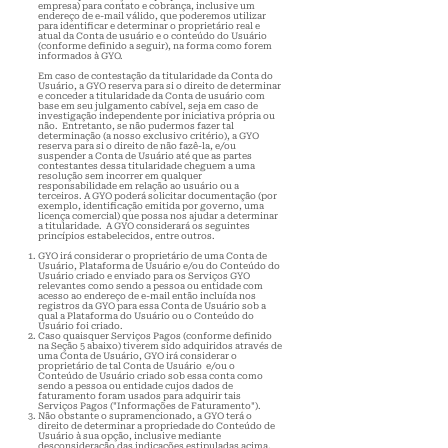
empresa) para contato e cobrança, inclusive um
endereço de e-mail válido, que poderemos utilizar
para identificar e determinar o proprietário real e
atual da Conta de usuário e o conteúdo do Usuário
(conforme definido a seguir), na forma como forem
informados à GYO.
Em caso de contestação da titularidade da Conta do
Usuário, a GYO reserva para si o direito de determinar
e conceder a titularidade da Conta de usuário com
base em seu julgamento cabível, seja em caso de
investigação independente por iniciativa própria ou
não. Entretanto, se não pudermos fazer tal
determinação (a nosso exclusivo critério), a GYO
reserva para si o direito de não fazê-la, e/ou
suspender a Conta de Usuário até que as partes
contestantes dessa titularidade cheguem a uma
resolução sem incorrer em qualquer
responsabilidade em relação ao usuário ou a
terceiros. A GYO poderá solicitar documentação (por
exemplo, identificação emitida por governo, uma
licença comercial) que possa nos ajudar a determinar
a titularidade. A GYO considerará os seguintes
princípios estabelecidos, entre outros.
GYO irá considerar o proprietário de uma Conta de
Usuário, Plataforma de Usuário e/ou do Conteúdo do
Usuário criado e enviado para os Serviços GYO
relevantes como sendo a pessoa ou entidade com
acesso ao endereço de e-mail então incluída nos
registros da GYO para essa Conta de Usuário sob a
qual a Plataforma do Usuário ou o Conteúdo do
Usuário foi criado.
Caso quaisquer Serviços Pagos (conforme definido
na Seção 5 abaixo) tiverem sido adquiridos através de
uma Conta de Usuário, GYO irá considerar o
proprietário de tal Conta de Usuário e/ou o
Conteúdo de Usuário criado sob essa conta como
sendo a pessoa ou entidade cujos dados de
faturamento foram usados para adquirir tais
Serviços Pagos ("Informações de Faturamento").
Não obstante o supramencionado, a GYO terá o
direito de determinar a propriedade do Conteúdo de
Usuário à sua opção, inclusive mediante
desconsideração das indicações estipuladas acima,