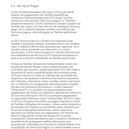
5.1. Serviços Pagos
O uso de determinados Serviços GYO
pode estar
sujeito ao pagamento de Tarifas específicas,
conforme determinadas pela GYO a seu critério
exclusivo (doravante “Serviços pagos” e “Tarifas”,
respectivamente). A GYO alertará o usuário quanto às
Tarifas em vigor, no caso de uso de qualquer Serviço
pago. Se o usuário desejar receber ou utilizar tais
Serviços pagos, deverá pagar as Tarifas aplicáveis
antes.
A GYO reserva para si o direito de reajustar suas
Tarifas a qualquer tempo, mediante aviso ao usuário
caso o reajuste afete suas assinaturas vigentes. Se o
usuário tiver recebido um desconto ou outra
promoção, a GYO reserva para si o direito de renovar
sua assinatura de Serviços GYO automaticamente e
sem aviso prévio) utilizando as Tarifas aplicáveis.
Todas as Tarifas devem ser interpretadas como em
moeda do Brasil (Reais), salvo especificação em
contrário por escrito, publicada pela GYO. Até onde a
lei permitir (salvo especificação em contrário pela
GYO por escrito), todas as Tarifas são excluidas de
impostos de qualquer natureza (inclusive impostos
ad-valorem, impostos sobre vendas, bens e serviços,
etc.), tributos ou obrigações impostas pelos órgãos
fiscais (no presente documento, coletivamente
“Impostos”), e o usuário se responsabiliza pelo
pagamento de todos os impostos aplicáveis relativos
ao uso dos Serviços GYO ou a qualquer pagamento
ou aquisição feita por si por intermédio da GYO. Caso
a GYO se obrigue a recolher ou pagar impostos sobre
as Tarifas cobradas do usuário, sejam esses impostos
acrescidos às Tarifas ou recolhidos pelo usuário por
força de transações anteriores, esses impostos
deverão ser acrescidos ao pagamento de Tarifas em
aberto e figurarão na fatura respectiva a essas
transações. Recomendamos que o usuário verifique a
existência de quaisquer tarifas adicionais que
possam ser cobradas por terceiros, relacionadas com
a aquisição de Serviços Pagos ou relacionadas com a