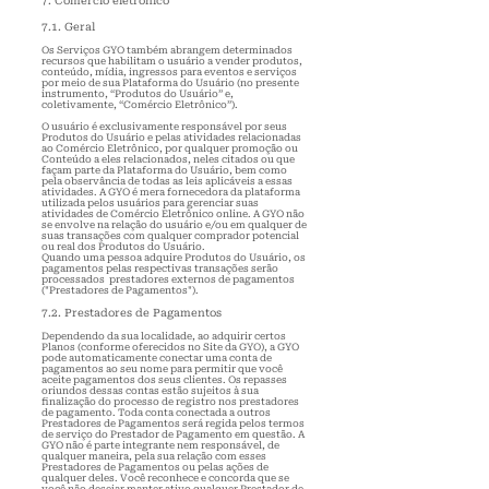
7. Comércio eletrônico
7.1. Geral
Os Serviços GYO também abrangem determinados
recursos que habilitam o usuário a vender produtos,
conteúdo, mídia, ingressos para eventos e serviços
por meio de sua Plataforma do Usuário (no presente
instrumento, “Produtos do Usuário” e,
coletivamente, “Comércio Eletrônico”).
O usuário é exclusivamente responsável por seus
Produtos do Usuário e pelas atividades relacionadas
ao Comércio Eletrônico, por qualquer promoção ou
Conteúdo a eles relacionados, neles citados ou que
façam parte da Plataforma do Usuário, bem como
pela observância de todas as leis aplicáveis a essas
atividades. A GYO é mera fornecedora da plataforma
utilizada pelos usuários para gerenciar suas
atividades de Comércio Eletrônico online. A GYO não
se envolve na relação do usuário e/ou em qualquer de
suas transações com qualquer comprador potencial
ou real dos Produtos do Usuário.
Quando uma pessoa adquire Produtos do Usuário, os
pagamentos pelas respectivas transações serão
processados prestadores externos de pagamentos
("Prestadores de Pagamentos").
7.2. Prestadores de Pagamentos
Dependendo da sua localidade, ao adquirir certos
Planos (conforme oferecidos no Site da GYO), a GYO
pode automaticamente conectar uma conta de
pagamentos ao seu nome para permitir que você
aceite pagamentos dos seus clientes. Os repasses
oriundos dessas contas estão sujeitos à sua
finalização do processo de registro nos prestadores
de pagamento. Toda conta conectada a outros
Prestadores de Pagamentos será regida pelos termos
de serviço do Prestador de Pagamento em questão. A
GYO não é parte integrante nem responsável, de
qualquer maneira, pela sua relação com esses
Prestadores de Pagamentos ou pelas ações de
qualquer deles. Você reconhece e concorda
que se