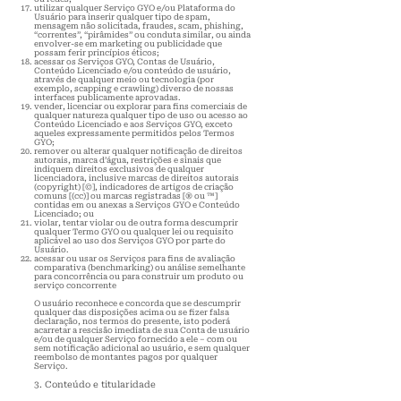
utilizar qualquer Serviço GYO e/ou Plataforma do
Usuário para inserir qualquer tipo de spam,
mensagem não solicitada, fraudes, scam, phishing,
“correntes”, “pirâmides” ou conduta similar, ou ainda
envolver-se em marketing ou publicidade que
possam ferir princípios éticos;
acessar os Serviços GYO, Contas de Usuário,
Conteúdo Licenciado e/ou conteúdo de usuário,
através de qualquer meio ou tecnologia (por
exemplo, scapping e crawling) diverso de nossas
interfaces publicamente aprovadas.
vender, licenciar ou explorar para fins comerciais de
qualquer natureza qualquer tipo de uso ou acesso ao
Conteúdo Licenciado e aos Serviços GYO, exceto
aqueles expressamente permitidos pelos Termos
GYO;
remover ou alterar qualquer notificação de direitos
autorais, marca d’água, restrições e sinais que
indiquem direitos exclusivos de qualquer
licenciadora, inclusive marcas de direitos autorais
(copyright) [©], indicadores de artigos de criação
comuns [(cc)] ou marcas registradas [® ou ™]
contidas em ou anexas a Serviços GYO e Conteúdo
Licenciado; ou
violar, tentar violar ou de outra forma descumprir
qualquer Termo GYO ou qualquer lei ou requisito
aplicável ao uso dos Serviços GYO por parte do
Usuário.
acessar ou usar os Serviços para fins de avaliação
comparativa (benchmarking) ou análise semelhante
para concorrência ou para construir um produto ou
serviço concorrente
O usuário reconhece e concorda que se descumprir
qualquer das disposições acima ou se fizer falsa
declaração, nos termos do presente, isto poderá
acarretar a rescisão imediata de sua Conta de usuário
e/ou de qualquer Serviço fornecido a ele – com ou
sem notificação adicional ao usuário, e sem qualquer
reembolso de montantes pagos por qualquer
Serviço.
3. Conteúdo e titularidade