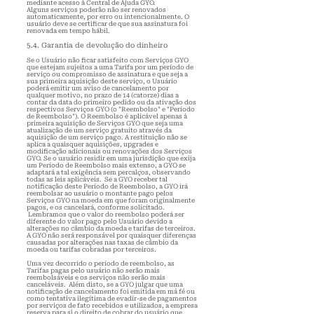
mediante acesso à
Central de Ajuda GYO
.
Alguns serviços poderão não ser renovados
automaticamente, por erro ou intencionalmente. O
usuário deve se certificar de que sua assinatura foi
renovada em tempo hábil.
5.4. Garantia de devolução do dinheiro
Se o Usuário não ficar satisfeito com Serviços GYO
que estejam sujeitos a uma Tarifa por um período de
serviço ou compromisso de assinatura e que seja a
sua primeira aquisição deste serviço, o Usuário
poderá emitir um aviso de cancelamento por
qualquer motivo, no prazo de 14 (catorze) dias a
contar da data do primeiro pedido ou da ativação dos
respectivos Serviços GYO (o "Reembolso" e "Período
de Reembolso"). O Reembolso é aplicável apenas à
primeira aquisição de Serviços GYO que seja uma
atualização de um serviço gratuito através da
aquisição de um serviço pago. A restituição não se
aplica a quaisquer aquisições, upgrades e
modificação adicionais ou renovações dos Serviços
GYO. Se o usuário residir em uma jurisdição que exija
um Período de Reembolso mais extenso, a GYO se
adaptará a tal exigência sem percalços, observando
todas as leis aplicáveis. Se a GYO receber tal
notificação deste Período de Reembolso, a GYO irá
reembolsar ao usuário o montante pago pelos
Serviços GYO na moeda em que foram originalmente
pagos, e os
cancelará, conforme solicitado.
Lembramos que o valor do reembolso poderá ser
diferente do valor pago pelo Usuário devido a
alterações no câmbio da moeda e tarifas de terceiros.
A GYO não será responsável por quaisquer diferenças
causadas por alterações nas taxas de câmbio da
moeda ou tarifas cobradas por terceiros.
Uma vez decorrido o período de reembolso, as
Tarifas pagas pelo usuário não serão mais
reembolsáveis e os serviços não serão mais
canceláveis. Além disto, se a GYO julgar que uma
notificação de cancelamento foi emitida em má fé ou
como tentativa ilegítima de evadir-se de pagamentos
por serviços de fato recebidos e utilizados, a empresa
reserva para si o direito de cobrar do usuário que