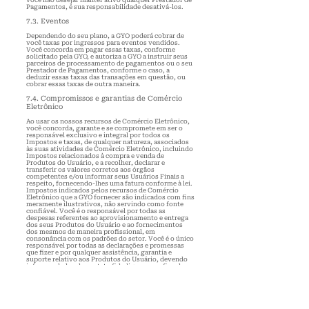
você não desejar manter ativo qualquer Prestador de
Pagamentos, é sua responsabilidade desativá-los.
7.3. Eventos
Dependendo do seu plano, a GYO poderá cobrar de
você taxas por ingressos para eventos vendidos.
Você concorda em pagar essas taxas, conforme
solicitado pela GYO, e autoriza a GYO a instruir s
eus
parceiros de processamento de pagamentos ou o seu
Prestador de Pagamentos, conforme o caso, a
deduzir essas taxas das transações em questão, ou
cobrar essas taxas de outra maneira.
7.4. Compromissos e garantias de Comércio
Eletrônico
Ao usar os nossos recursos de Comércio Eletrônico,
você concorda, garante e se compromete em ser o
responsável exclusivo e integral por todos os
Impostos e taxas, de qualquer natureza, associados
às suas atividades de Comércio Eletrônico, incluindo
Impostos relacionados à compra e venda de
Produtos do Usuário, e a recolher, declarar e
transferir os valores corretos aos órgãos
competentes e/ou informar seus Usuários Finais a
respeito, fornecendo-lhes uma fatura
conforme à lei.
Impostos indicados pelos recursos de Comércio
Eletrônico que a GYO fornecer são indicados com fins
meramente ilustrativos, não servindo como fonte
confiável. Você é o responsável por todas as
despesas referentes ao aprovisionamento e entrega
dos seus Produtos do Usuário e ao fornecimentos
dos mesmos de maneira profissional, em
consonância com os padrões do setor. Você é o único
responsável por todas as declarações e promessas
que fizer e por qualquer assistência, garantia e
suporte relativo aos Produtos do Usuário, devendo
informar dados de contato fidedignos para fins de
dúvidas, reclamações ou solicitações. Você não
poderá oferecer ou vender qualquer Produto do
Usuário ou prestar qualquer Informação, Conteúdo
ou material relativo a Produtos do Usuário que seja
considerado perigoso, falsificado, roubado,
fraudulento, ofensivo ou abusivo, que tenha venda,