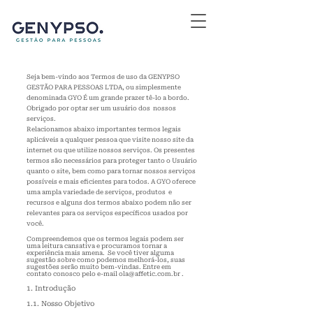
Seja bem-vindo aos Termos de uso da GENYPSO
GESTÃO PARA PESSOAS LTDA, ou simplesmente
denominada
GYO É um grande prazer tê-lo a bordo.
Obrigado por optar ser um usuário dos
nossos
serviços.
Relacionamos abaixo importantes termos legais
aplicáveis a qualquer pessoa que visite nosso site da
internet ou que utilize nossos serviços. Os presentes
termos são necessários para proteger tanto o Usuário
quanto o site, bem como para tornar nossos serviços
possíveis e mais eficientes para todos. A GYO
oferece
uma ampla variedade de serviços, produtos e
recursos e alguns dos termos abaixo podem não ser
relevantes para os serviços específicos usados por
você.
Compreendemos que os termos legais podem ser
uma leitura cansativa e procuramos tornar a
experiência mais amena. Se você tiver alguma
sugestão sobre como podemos melhorá-los, suas
sugestões serão muito bem-vindas. Entre em
contato conosco pelo e-mail
ola@affetic.com.br
.
1. Introdução
1.1. Nosso Objetivo