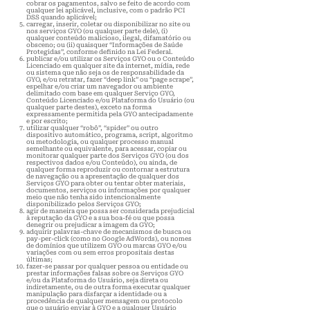
cobrar os pagamentos, salvo se feito de acordo com
qualquer lei aplicável, inclusive, com o padrão PCI
DSS quando aplicável;
carregar, inserir, coletar ou disponibilizar no site ou
nos serviços GYO (ou qualquer parte dele), (i)
qualquer conteúdo malicioso, ilegal, difamatório ou
obsceno; ou (ii) quaisquer “Informações de Saúde
Protegidas”, conforme definido na Lei Federal.
publicar e/ou utilizar os Serviços GYO ou o Conteúdo
Licenciado em qualquer site da internet, mídia, rede
ou sistema que não seja os de responsabilidade da
GYO, e/ou retratar, fazer “deep link” ou “page scrape”,
espelhar e/ou criar um navegador ou ambiente
delimitado com base em qualquer Serviço GYO,
Conteúdo Licenciado e/ou Plataforma do Usuário (ou
qualquer parte destes), exceto na forma
expressamente permitida pela GYO antecipadamente
e por escrito;
utilizar qualquer “robô”, “spider” ou outro
dispositivo automático, programa, script, algoritmo
ou metodologia, ou qualquer processo manual
semelhante ou equivalente, para acessar, copiar ou
monitorar qualquer parte dos Serviços GYO (ou dos
respectivos dados e/ou Conteúdo), ou ainda, de
qualquer forma reproduzir ou contornar a estrutura
de navegação ou a apresentação de qualquer dos
Serviços GYO para obter ou tentar obter materiais,
documentos, serviços ou informações por qualquer
meio que não tenha sido intencionalmente
disponibilizado pelos Serviços GYO;
agir de maneira que possa ser considerada prejudicial
à reputação da GYO e a sua boa-fé ou que possa
denegrir ou prejudicar a imagem da GYO;
adquirir palavras-chave de mecanismos de busca ou
pay-per-click (como no Google AdWords), ou nomes
de domínios que utilizem GYO ou marcas GYO e/ou
variações com ou sem erros propositais destas
últimas;
fazer-se passar por qualquer pessoa ou entidade ou
prestar informações falsas sobre os Serviços GYO
e/ou da Plataforma do Usuário, seja direta ou
indiretamente, ou de outra forma executar qualquer
manipulação para disfarçar a identidade ou a
procedência de qualquer mensagem ou protocolo
que o usuário enviar à GYO e a qualquer Usuário