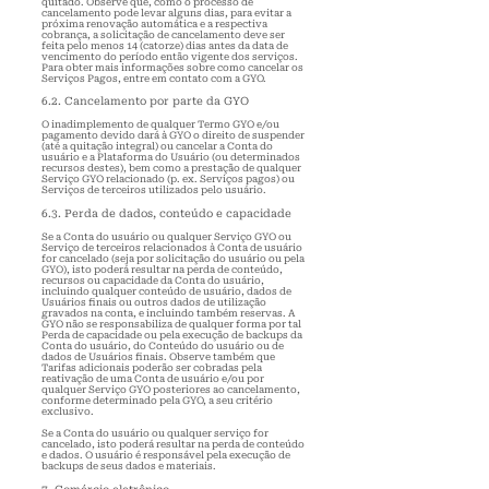
quitado. Observe que, como o processo de
cancelamento pode levar alguns dias, para evitar a
próxima renovação automática e a respectiva
cobrança, a solicitação de cancelamento deve ser
feita pelo menos 14 (catorze) dias antes da data de
vencimento do período então vigente dos serviços.
Para obter mais informações sobre como cancelar os
Serviços Pagos, entre em contato com a GYO.
6.2. Cancelamento por parte da GYO
O inadimplemento de qualquer Termo GYO e/ou
pagamento devido dará à GYO o direito de suspender
(até a quitação integral) ou cancelar a Conta do
usuário e a Plataforma do Usuário (ou determinados
recursos destes), bem como a prestação de qualquer
Serviço GYO relacionado (p. ex. Serviços pagos) ou
Serviços de terceiros utilizados pelo usuário.
6.3. Perda de dados, conteúdo e capacidade
Se a Conta do usuário ou qualquer Serviço GYO ou
Serviço de terceiros relacionados à Conta de usuário
for cancelado (seja por solicitação do usuário ou pela
GYO), isto poderá resultar na perda de conteúdo,
recursos ou capacidade da Conta do usuário,
incluindo qualquer conteúdo de usuário, dados de
Usuários finais ou outros dados de utilização
gravados na conta, e incluindo também reservas
. A
GYO não se responsabiliza de qualquer forma por tal
Perda de capacidade ou pela execução de backups da
Conta do usuário, do Conteúdo do usuário ou de
dados de Usuários finais. Observe também que
Tarifas adicionais poderão ser cobradas pela
reativação de uma Conta de usuário e/ou por
qualquer Serviço GYO posteriores ao cancelamento,
conforme determinado pela GYO, a seu critério
exclusivo.
Se a Conta do usuário ou qualquer serviço for
cancelado, isto poderá resultar na perda de conteúdo
e dados. O usuário é responsável pela execução de
backups de seus dados e materiais.