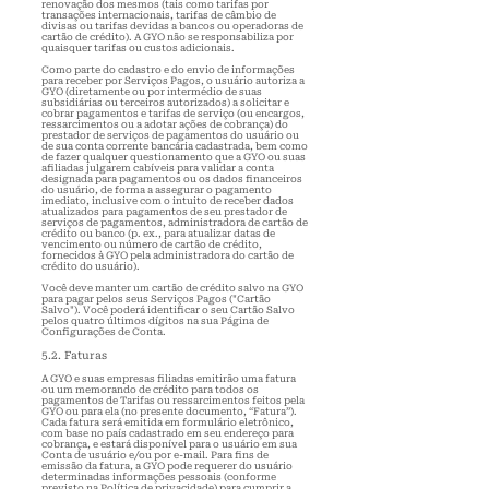
renovação dos mesmos (tais como tarifas por
transações internacionais, tarifas de câmbio de
divisas ou tarifas devidas a bancos ou operadoras de
cartão de crédito). A GYO não se responsabiliza por
quaisquer tarifas ou custos adicionais.
Como parte do cadastro e do envio de informações
para receber por Serviços Pagos, o usuário autoriza a
GYO (diretamente ou por intermédio de suas
subsidiárias ou terceiros autorizados) a solicitar e
cobrar pagamentos e tarifas de serviço (ou encargos,
ressarcimentos ou a adotar ações de cobrança) do
prestador de serviços de pagamentos do usuário ou
de sua conta corrente bancária cadastrada, bem como
de fazer qualquer questionamento que a GYO ou suas
afiliadas julgarem cabíveis para validar a conta
designada para pagamentos ou os dados financeiros
do usuário, de forma a assegurar o pagamento
imediato, inclusive com o intuito de receber dados
atualizados para pagamentos de seu prestador de
serviços de pagamentos, administradora de cartão de
crédito ou banco (p. ex., para atualizar datas de
vencimento ou número de cartão de crédito,
fornecidos à GYO pela administradora do cartão de
crédito do usuário).
Você deve manter um cartão de crédito salvo na GYO
para pagar pelos seus Serviços Pagos ("Cartão
Salvo"). Você poderá identificar o seu Cartão Salvo
pelos quatro últimos dígitos na sua Página de
Configurações de Conta.
5.2. Faturas
A GYO
e suas empresas filiadas emitirão uma fatura
ou um memorando de crédito para todos os
pagamentos de Tarifas ou ressarcimentos feitos pela
GYO ou para ela (no presente documento, “Fatura”).
Cada fatura será emitida em formulário eletrônico,
com base no país cadastrado em seu endereço para
cobrança, e estará disponível para o usuário em sua
Conta de usuário e/ou por e-mail. Para fins de
emissão da fatura, a GYO pode requerer do usuário
determinadas informações pessoais (conforme
previsto na Política de privacidade) para cumprir a