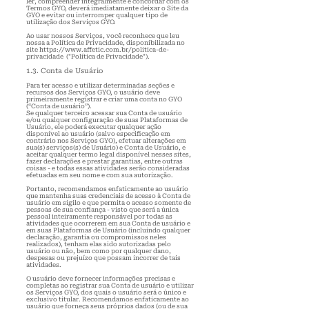
ler, compreender integralmente e concordar com os
Termos GYO, deverá imediatamente deixar o Site da
GYO e evitar ou interromper qualquer tipo de
utilização dos Serviços GYO.
Ao usar nossos Serviços, você reconhece que leu
nossa a Política de Privacidade, disponibilizada no
site
https://www.affetic.com.br/politica-de-
privacidade
("Política de Privacidade").
1.3. Conta de Usuário
Para ter acesso e utilizar determinadas seções e
recursos dos Serviços GYO, o usuário deve
primeiramente registrar e criar uma conta no GYO
(“Conta de usuário”).
Se qualquer terceiro acessar sua Conta de usuário
e/ou qualquer configuração de suas Plataformas de
Usuário, ele poderá executar qualquer ação
disponível ao usuário (salvo especificação em
contrário nos Serviços GYO), efetuar alterações em
s
ua(s) serviços(s) de Usuário) e Conta de Usuário, e
aceitar qualquer termo legal disponível nesses sites,
fazer declarações e prestar garantias, entre outras
coisas - e todas essas atividades serão consideradas
efetuadas em seu nome e com sua autorização.
Portanto, recomendamos enfaticamente ao usuário
que mantenha suas credenciais de acesso à Conta de
usuário em sigilo e que permita o acesso somente de
pessoas de sua confiança - visto que será a única
pessoal inteiramente responsável por todas as
atividades que ocorrerem em sua Conta de usuário e
em suas Plataformas de Usuário (incluindo qualquer
declaração, garantia ou compromissos neles
realizados), tenham elas sido autorizadas pelo
usuário ou não, bem como por qualquer dano,
despesas ou prejuízo que possam incorrer de tais
atividades.
O usuário deve fornecer informações precisas e
completas ao registrar sua Conta de usuário e utilizar
os Serviços GYO, dos quais o usuário será o único e
exclusivo titular. Recomendamos enfaticamente ao
usuário que forneça seus próprios dados (ou de sua