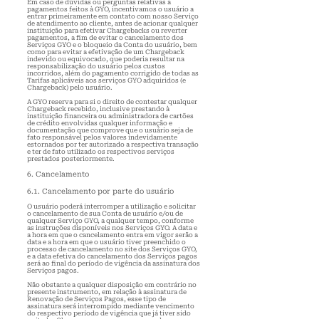
Em caso de dúvidas ou perguntas relativas a
pagamentos feitos à GYO, incentivamos o usuário a
entrar primeiramente em contato com nosso Serviço
de atendimento ao cliente, antes de acionar qualquer
instituição para efetivar Chargebacks ou reverter
pagamentos, a fim de evitar o cancelamento dos
Serviços GYO e o bloqueio da Conta do usuário, bem
como para evitar a efetivação de um Chargeback
indevido ou equivocado, que poderia resultar na
responsabilização do usuário pelos custos
incorridos, além do pagamento corrigido de todas as
Tarifas aplicáveis aos serviços GYO adquiridos (e
Chargeback) pelo usuário.
A GYO reserva para si o direito de contestar qualquer
Chargeback recebido, inclusive prestando à
instituição financeira ou administradora de cartões
de crédito envolvidas qualquer informação e
documentação que comprove que o usuário seja de
fato responsável pelos valores indevidamente
estornados por ter autorizado a respectiva transação
e ter de fato utilizado os respectivos serviços
prestados posteriormente.
6. Cancelamento
6.1. Cancelamento por parte do usuário
O usuário poderá interromper a utilização e solicitar
o cancelamento de sua Conta de usuário e/ou de
qualquer Serviço GYO, a qualquer tempo, conforme
as instruções disponíveis nos Serviços GYO. A data e
a hora em que o cancelamento entra em vigor serão a
data e a hora em que o usuário tiver preenchido o
processo de cancelamento no site dos Serviços GYO,
e a data efetiva do cancelamento dos Serviços pagos
será ao final do período de vigência da assinatura dos
Serviços pagos.
Não obstante a qualquer disposição em contrário no
presente instrumento, em relação à assinatura de
Renovação de Serviços Pagos, esse tipo de
assinatura será interrompido mediante vencimento
do respectivo período de vigência que já tiver sido