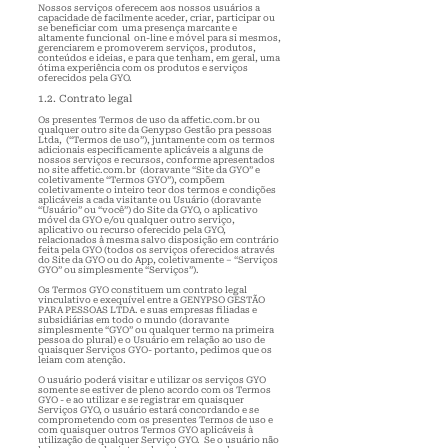
Nossos serviços oferecem aos nossos usuários a
capacidade de facilmente aceder, criar, participar ou
se beneficiar com uma presença marcante e
altamente funcional on-line e móvel para si mesmos,
gerenciarem e promoverem serviços, produtos,
conteúdos e ideias, e para que tenham, em geral, uma
ótima experiência com os produtos e serviços
oferecidos pela GYO.
1.2. Contrato legal
Os presentes Termos de uso da
affetic.com.br
ou
qualquer outro site da Genypso Gestão pra pessoas
Ltda, (“Termos de uso”), juntamente com os termos
adicionais especificamente aplicáveis a alguns de
nossos serviços e recursos, conforme apresentados
no site
affetic.com.br
(doravante “Site da GYO” e
coletivamente “Termos GYO”), compõem
coletivamente o inteiro teor dos termos e condições
aplicáveis a cada visitante ou Usuário (doravante
“Usuário” ou “você”) do Site da GYO
, o aplicativo
móvel da GYO e/ou qualquer outro serviço,
aplicativo ou recurso oferecido pela GYO,
relacionados à mesma salvo disposição em contrário
feita pela GYO (todos os serviços oferecidos através
do Site da GYO ou do App, coletivamente – “Serviços
GYO” ou simplesmente “Serviços”).
Os Termos GYO constituem um contrato legal
vinculativo e exequível entre a
GENYPSO GESTÃO
PARA PESSOAS LTDA
. e suas empresas filiadas e
subsidiárias em todo o mundo (doravante
simplesmente “GYO” ou qualquer termo na primeira
pessoa do plural) e o Usuário em relação ao uso de
quaisquer Serviços GYO- portanto, pedimos que os
leiam com atenção.
O usuário poderá visitar e utilizar os serviços GYO
somente se estiver de pleno acordo com os Termos
GYO - e ao utilizar e se registrar em quaisquer
Serviços GYO, o usuário estará concordando e se
comprometendo com os presentes Termos de uso e
com quaisquer outros Termos GYO aplicáveis à
utilização de qualquer Serviço GYO. Se o usuário não