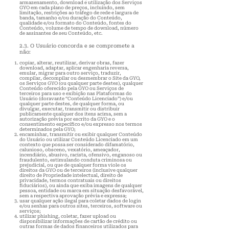
armazenamento, download e utilização dos Serviços
GYO em cada plano de preços, incluindo, sem
limitação, restrições ao tráfego de rede e largura de
banda, tamanho e/ou duração do Conteúdo,
qualidade e/ou formato do Conteúdo, fontes do
Conteúdo, volume de tempo de download, número
de assinantes de seu Conteúdo, etc.
2.3. O Usuário concorda e se compromete a
não
:
copiar, alterar, reutilizar, derivar obras, fazer
download, adaptar, aplicar engenharia revers
a,
emular, migrar para outro serviço, traduzir,
compilar, decompilar ou desmembrar o Site da GYO,
os Serviços GYO (ou qualquer parte destes), qualquer
Conteúdo oferecido pela GYO ou Serviços de
terceiros para uso e exibição nas Plataformas do
Usuário (doravante “Conteúdo Licenciado”) e/ou
qualquer parte destes, de qualquer forma, ou
divulgar, executar, transmitir ou distribuir
publicamente qualquer dos itens acima, sem a
autorizaç
ão prévia por escrito da GYO e o
consentimento específico e/ou expresso nos termos
determinados pela GYO;
encaminhar, transmitir ou exibir qualquer Conteúdo
do Usuário ou utilizar Conteúdo Licenciado em um
contexto que possa ser considerado difamatório,
calunioso, obsceno, vexatório, ameaçador,
incendiário, abusivo, racista, ofensivo, enganoso ou
fraudulento, estimulando conduta criminosa ou
prejudicial, ou que de qualquer forma viole os
direitos da GYO ou de terceiros (inclusive qualquer
direito de Propriedade intelectual, direito de
privacidade, termos contratuais ou direitos
fiduciários), ou ainda que exiba imagens de qualquer
pessoa, entidade ou marca em situação desfavorável,
sem a respectiva aprovação prévia e expressa;
usar qualquer ação ilegal para coletar dados de login
e/ou senhas para outros sites, terceiros, software ou
serviços;
utilizar phishing, coletar, fazer upload ou
disponibilizar informações de cartão de crédito ou
outras formas de dados financeiros utilizados para