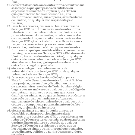
Final;
declarar falsamente ou de outra forma desvirtuar sua
associação a qualquer pessoa ou entidade ou
expressar falsamente ou implicar que a GYO ou
qualquer terceiro tenha endossado a si, sua
Plataforma de Usuário, sua empresa, seus Produtos
de Usuário, ou qualquer declaração feita pelo
usuário;
fazer busca reversa, rastrear ou tentar rastrear os
Serviços GYO de outro usuário, ou de outra forma
interferir ou violar o direito de outro Usuário a sua
privacidade ou outros direitos, ou obter ou coletar
dados que identifiquem visitantes ou usuários dos
Serviços GYO e/ou da Plataforma do Usuário, sem a
respectiva permissão expressa e consciente;
desabilitar, contornar, efetuar bypass ou de outra
forma evitar qualquer medida utilizada para evitar ou
restringir o acesso aos Serviços GYO, à Plataforma do
Usuário, às contas de outros usuários), ou qualquer
outro sistema ou rede conectada aos Serviços GYO,
atuando como hacker, garimpando senhas ou de
outra forma ilegal ou proibida;
efetuar sondagem, varredura ou teste de
vulnerabilidade dos Serviços GYO ou de qualquer
rede conectada aos Serviços GYO;
fazer upload para os Serviços GYO e/ou para a
Plataforma do Usuário ou de outra forma utilizá-los
para projetar, desenvolver, distribuir ou transmitir
ou executar vírus, cavalos de Tróia, bomba-relógio,
bugs, spyware, malware ou qualquer outro código de
computador, arquivo ou programa que possa
danificar ou adulterar, ou que tenha esse propósito, a
operação de qualquer hardware, software ou
equipamento de telecomunicação ou qualquer outro
código ou componente potencialmente ou de fato
nocivo, prejudicial ou invasivo;
efetuar qualquer ato que imponha uma carga
descabida ou desproporcionalmente alta à
infraestrutura dos Serviços GYO ou aos sistemas ou
redes da GYO ou a estes conectada, ou de outra forma
que interfira ou adultere a operação de qualquer
Serviço GYO ou dos servidores ou redes que os
hospedam, ou ainda que infrinja qualquer requisito,
procedimento, política ou norma desses servidores
ou redes;