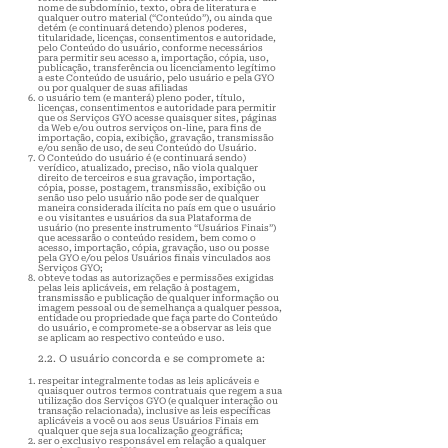
nome de subdomínio, texto, obra de literatura e
qualquer outro material (“Conteúdo”), ou ainda que
detém (e continuará detendo) plenos poderes,
titularidade, licenças, consentimentos e autoridade,
pelo Conteúdo do usuário, conforme necessários
para permitir seu acesso a, importação, cópia, uso,
publicação, transferência ou licenciamento legítimo
a este Conteúdo de usuário, pelo usuário e pela GYO
ou por qualquer de suas afiliadas
o usuário tem (e manterá) pleno poder, título,
licenças, consentimentos e autoridade para permitir
que os Serviços GYO acesse quaisquer sites, páginas
da Web e/ou outros serviços on-line, para fins de
importação, copia, exibição, gravação, transmissão
e/ou senão de uso, de seu Conteúdo do Usuário.
O Conteúdo do usuário é (e continuará sendo)
verídico, atualizado, preciso, não viola qualquer
direito de terceiros e sua gravação, importação,
cópia, posse, postagem, transmissão, exibição ou
senão uso pelo usuário não pode ser de qualquer
maneira considerada ilícita no país em que o usuário
e ou visitantes e usuários da sua Plataforma de
usuário (no presente instrumento “Usuários Finais”)
que acessarão o conteúdo residem, bem como o
acesso, importação, cópia, gravação, uso ou posse
pela GYO e/ou pelos Usuários finais vinculados aos
Serviços GYO;
obteve todas as autorizações e permissões exigidas
pelas leis aplicáveis, em relação à postagem,
transmissão e publicação de qualquer informação ou
imagem pessoal ou de semelhança a qualquer pessoa,
entidade ou propriedade que faça parte do Conteúdo
do usuário, e compromete-se a observar as leis que
se aplicam ao respectivo conteúdo e uso.
2.2. O usuário concorda e se compromete a:
r
espeitar integralmente todas as leis aplicáveis e
quaisquer outros termos contratuais que regem a sua
utilização dos Serviços GYO (e qualquer interação ou
transação relacionada), inclusive as leis específicas
aplicáveis a você ou aos seus Usuários Finais em
qualquer que seja sua localização geográfica;
ser o exclusivo responsável em relação a qualquer