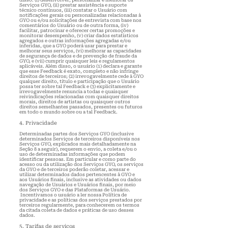
disso: (i) desenvolver,
personalizar e melhorar os
Serviços GYO, (ii) prestar assistência e suporte
técnico contínuos, (iii) contatar o Usuário com
notificações gerais ou personalizadas relacionadas à
GYO ou e/ou solicitações de entrevista com base nos
comentários do Usuário ou de outra forma, (iv)
facilitar, patrocinar e oferecer certas promoções e
monitorar desempenho, (v) criar dados estatísticos
agregados e outras informações agregadas e/ou
inferidas, que a GYO poderá usar para prestar e
melhorar seus serviços, (vi) melhorar as capacidades
de segurança de dados e de prevenção de fraude da
GYO, e (vii) cumprir quaisquer leis e regulamentos
aplicáveis. Além disso, o usuário (1) declara e garante
que esse Feedback é exato, completo e não infringe
direitos de terceiros; (2) irrevogavelmente cede à GYO
qualquer direito, título e participação que o Usuário
possa ter sobre tal Feedback e (3) explicitamente e
irrevogavelmente renuncia a todas e quaisquer
reivindicações relacionadas com quaisquer direitos
morais, direitos de artistas ou quaisquer outros
direitos semelhantes passados, presentes ou futuros
em todo o mundo sobre ou a tal Feedback.
4. Privacidade
D
eterminadas partes dos Serviços GYO (inclusive
determinados Serviços de terceiros disponíveis nos
Serviços GYO, explicados mais detalhadamente na
Seção 8 a seguir), requerem o envio, a coleta e/ou o
uso de determinadas informações que podem
identificar pessoas. Em particular e como parte do
acesso ou da utilização dos Serviços GYO, os serviços
da GYO e de terceiros poderão coletar, acessar e
utilizar determinados dados
pertencentes à GYO e
aos Usuários finais, inclusive as atividades ou dados
navegação de Usuários e Usuários finais, por meio
dos Serviços GYO e das Plataformas de Usuário.
Incentivamos o usuário a ler nossa
Política de
privacidade
e as políticas dos serviços prestados por
terceiros regularmente, para conhecerem os termos
da citada coleta de dados e práticas de uso desses
dados.
5. Tarifas de serviços