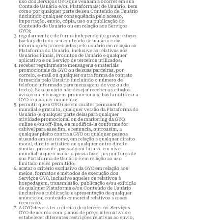
uso dos Serviços GYO que venham a ocorrer em sua
Conta de Usuário e/ou Plataforma(s) de Usuário, bem
como por qualquer parte de seu Conteúdo de Usuário
(incluindo qualquer consequ
ência pelo acesso,
importação, envio, cópia, uso ou publicação do
Conteúdo de Usuário ou em relação aos Serviços
GYO);
regularmente e de forma independente gravar e fazer
backup de todo seu conteúdo de usuário e das
informações processadas pelo usuário em relação ao
Plataforma do Usuário, inclusive as relativas aos
Usuários Finais, Produtos de Usuário e qualquer
aplicativo e ou Serviço de terceiros utilizados;
receber regularmente mensagens e materiais
promocionais da GYO ou de suas parceiras, por
correio, e-mail ou qualquer outra forma de contato
fornecida pelo Usuário (incluindo o número de
telefone informado para mensagens de voz ou de
texto). Se o usuário não desejar receber os citados
avisos ou mensagens promocionais, basta notificar a
GYO a qualquer momento;
permitir que a GYO use em caráter permanente,
mundial e gratuito, qualquer versão da Plataforma do
Usuário (e qualquer parte dela) para qualquer
atividade promocional ou de marketing da GYO,
online e/ou off-line, e a modificá-la conforme for
cabível para esse fim, e renuncia, outrossim, a
qualquer pleito contra a GYO ou qualquer pessoa
atuando em seu nome, em relação a qualquer direito
moral, direito artístico ou qualquer outro direito
similar, presente, passado ou futuro, em nível
mundial, a que o usuário possa fazer jus por força de
sua Plataforma de Usuário e em relação ao uso
limitado neles permitido;
acatar o critério exclusivo da GYO em relação aos
meios, formatos e métodos de execução dos
Serviços GYO, inclusive aqueles os relativos à
hospedagem, transmissão, publicação e/ou exibição
de qualquer Plataforma e/ou Conteúdo de Usuário
(inclusive a publicação e apresentação de qualquer
anúncio ou conteúdo comercial relativos a esses
recursos).
A GYO deverá ter o direito de oferecer os Serviços
GYO de acordo com planos de preço alternativos e
estabelecer diferentes restrições relativas ao envio,