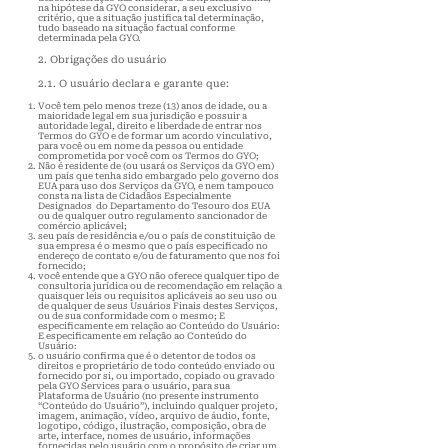
na hipótese da GYO considerar, a seu exclusivo
critério, que a situação justifica tal determinação,
tudo baseado na situação factual conforme
determinada pela GYO.
2. Obrigações do usuário
2.1. O usuário declara e
garante que:
Você tem pelo menos treze (13) anos de idade, ou a
maioridade legal em sua jurisdição e possuir a
autoridade legal, direito e liberdade de entrar nos
Termos do GYO e de formar um acordo vinculativo,
para você ou em nome da pessoa ou entidade
comprometida por você com os Termos do GYO;
Não é residente de (ou usará os Serviços da GYO em)
um país que tenha sido embargado pelo governo dos
EUA para uso dos Serviços da GYO, e nem tampouco
consta na lista de Cidadãos Especialmente
Designados do Departamento do Tesouro dos EUA
ou de qualquer outro regulamen
to sancionador de
comércio aplicável;
seu país de residência e/ou o país de constituição de
sua empresa é o mesmo que o país especificado no
endereço de contato e/ou de faturamento que nos foi
fornecido;
você entende que a GYO não oferece qualquer tipo de
consultoria jurídica ou de recomendação em relação a
quaisquer leis ou requisitos aplicáveis ao seu uso ou
de qualquer de seus Usuários Finais destes Serviços,
ou de sua conformidade com o mesmo; E
especificamente em relação ao Conteúdo do Usuário:
E especificamente em relação ao Conteúdo do
Usuário:
o usuário confirma que é o detentor de todos os
direitos e proprietário de todo conteúdo enviado ou
fornecido por si, ou importado, copiado ou gravado
pela GYO Services para o usuário, para sua
Plataforma de Usuário (no presente instrumento
“Conteúdo do Usuário”), incluindo qualquer projeto,
imagem, animação, vídeo, arquivo de áudio, fonte,
logotipo, código, ilustração, composição, obra de
arte, interface, nomes de usuário, informações
fornecidas pelo usuário com o propósito de criar um