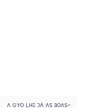
a GYO lhe dá as boas-